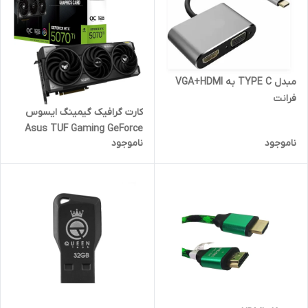
مبدل TYPE C به VGA+HDMI
فرانت
کارت گرافیک گیمینگ ایسوس
Asus TUF Gaming GeForce
ناموجود
ناموجود
RTX 5070