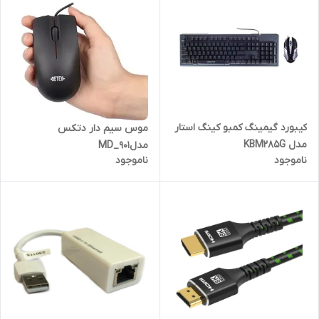
کیبورد گیمینگ کمبو کینگ استار
موس سیم دار دتکس
مدل KBM285G
مدلMD_901
ناموجود
ناموجود