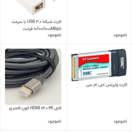
کارت شبکه USB 3.0 با سرعت
10/100/1000Mbps فرانت
ناموجود
ناموجود
کارت وایرلس اس ام سی
کابل HDMI v2.0 4K الون 5متری
ناموجود
ناموجود