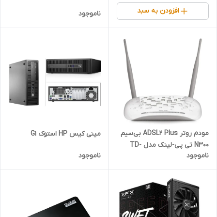
افزودن به سبد
ناموجود
مودم روتر ADSL2 Plus بی‌سیم
مینی کیس HP استوک G1
N300 تی پی-لینک مدل TD-
ناموجود
ناموجود
W8961N, V5