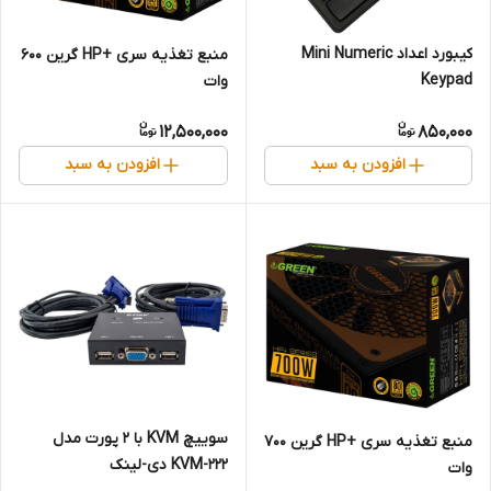
کیبورد اعداد Mini Numeric
منبع تغذیه سری +HP گرین 600
Keypad
وات
12,500,000
850,000
افزودن به سبد
افزودن به سبد
سوییچ KVM با 2 پورت مدل
منبع تغذیه سری +HP گرین 700
KVM-222 دی-لینک
وات