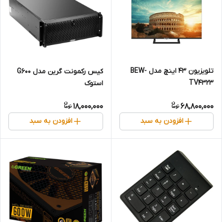
تلویزیون 43 اینچ مدل BEW-
کیس رکمونت گرین مدل G600
TV4323
استوک
18,000,000
68,800,000
افزودن به سبد
افزودن به سبد