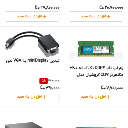
27,800,000
20,700,000
افزودن به سبد
افزودن به سبد
تبدیل miniDisplay به VGA لنوو
رم لپ تاپ DDR4 تک کاناله 3200
مگاهرتز CL22 کروشیال مدل
460,000
15
%
CT8 ظرفیت 8 گیگابایت، جعبه
390,000
7,700,000
باز
افزودن به سبد
افزودن به سبد