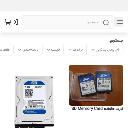
جستجو:
پربازدیدترین
برندها
قیمت
دسته‌بندی
فقط م
کارت حافظه SD Memory Card