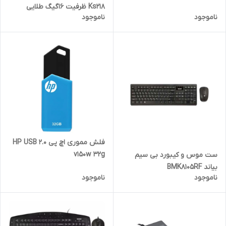
حامی
Ks218 ظرفیت 16گیگ طلایی
ناموجود
ناموجود
فلش مموری اچ پی HP USB 2.0
v150w 32g
ست موس و کیبورد بی سیم
بیاند BMK8105RF
ناموجود
ناموجود