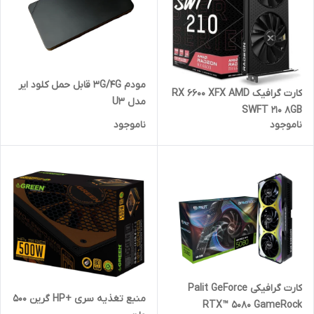
مودم 3G/4G قابل حمل کلود ایر
کارت گرافیک RX 6600 XFX AMD
مدل U3
SWFT 210 8GB
ناموجود
ناموجود
کارت گرافیکی Palit GeForce
منبع تغذیه سری +HP گرین 500
RTX™ 5080 GameRock