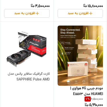
4,500,000
15,800,000
افزودن به سبد
افزودن به سبد
کارت گرافیک سافایر پالس مدل
SAPPHIRE Pulse AMD
Radeon RX 6700 XT 12GB
مودم جیبی 4G هوآوی |
HUAWEI مدل E5573
6,500,000
7
%
5,990,000