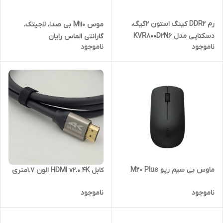
رم DDR2 کینگ استون 2گیگ،
موس M110 بی صدا، لاجیتک،
دسکتاپی مدل KVR800D2N6
گارانتی الماس رایان
ناموجود
ناموجود
آکبند
ماوس بی سیم رپو M20 Plus
کابل HDMI v2.0 4K الون 1.7متری
ناموجود
ناموجود