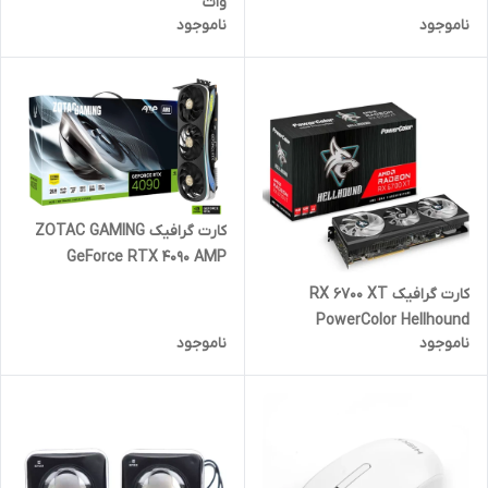
وات
ناموجود
ناموجود
کارت گرافیک ZOTAC GAMING
GeForce RTX 4090 AMP
Extreme AIRO 24G (استوک
کارت گرافیک RX 6700 XT
گارانتی دار)
PowerColor Hellhound
ناموجود
ناموجود
RADEON 12GB