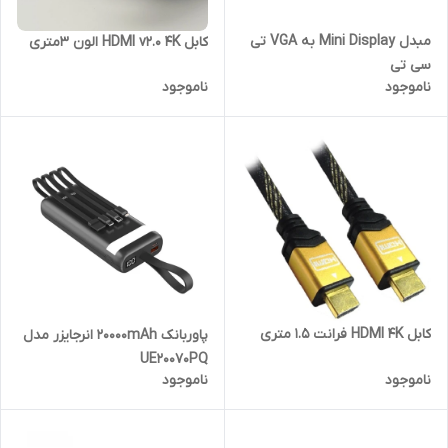
مبدل Mini Display به VGA تی
کابل HDMI v2.0 4K الون 3متری
سی تی
ناموجود
ناموجود
کابل HDMI 4K فرانت 1.5 متری
پاوربانک 20000mAh انرجایزر مدل
UE20070PQ
ناموجود
ناموجود