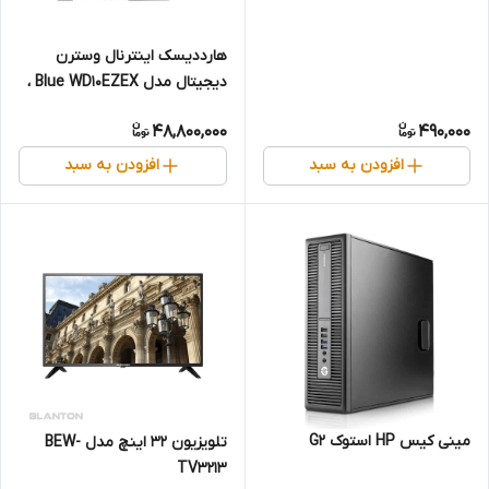
هارددیسک اینترنال وسترن
دیجیتال مدل Blue WD10EZEX ،
اصلی
48,800,000
490,000
افزودن به سبد
افزودن به سبد
مینی کیس HP استوک G2
تلویزیون ۳۲ اینچ مدل BEW-
TV3213