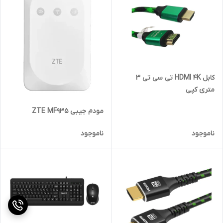
کابل HDMI 4K تی سی تی 3
متری کپی
مودم جیبی ZTE MF935
ناموجود
ناموجود