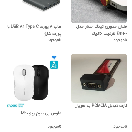
فلش مموری کینگ استار مدل
هاب 3 پورت USB 3.1 Type C با
Ks240 ظرفیت 16گیگ
پورت شارژ
ناموجود
ناموجود
کارت تبدیل PCMCIA به سریال
ماوس بی سیم رپو M20
ناموجود
ناموجود