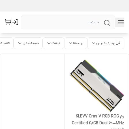
پربازدیدترین
برندها
قیمت
دسته‌بندی
فقط م
رم KLEVV Cras V RGB ROG
Certified 48GB Dual 6200MHz