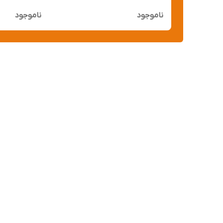
W8961N, V5
آکبند
ناموجود
ناموجود