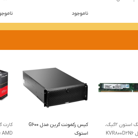
ناموجود
ناموجو
رم DDR2 کینگ استون 2گیگ،
کیس رکمونت گرین مدل G600
کارت گ
دسکتاپی مدل KVR800D2N6
استوک
e AMD