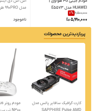
مودم جیبی 4G هوآوی |
اس اس دی اینتر
HUAWEI مدل E5573
مدل 990PRO ظرفیت 1 ترابایت
7
%
6,500,000
5,990,000
ناموجود
پربازدیدترین محصولات
کارت گرافیک سافایر پالس مدل
SAPPHIRE Pulse AMD