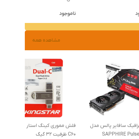
د
ناموجود
مشاهده همه
رافیک سافایر پالس مدل
فلش مموری کینگ استار مدل
SAPPHIRE Puls
C60 ظرفیت 32 گیگ