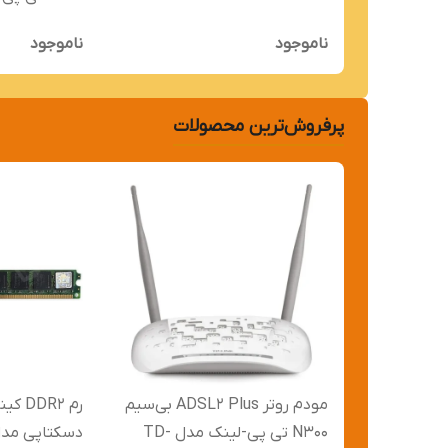
W8961N, V5
Radeon RX 6700 XT 12GB
ناموجود
ناموجود
پرفروش‌ترین محصولات
مودم روتر ADSL2 Plus بی‌سیم
N300 تی پی-لینک مدل TD-