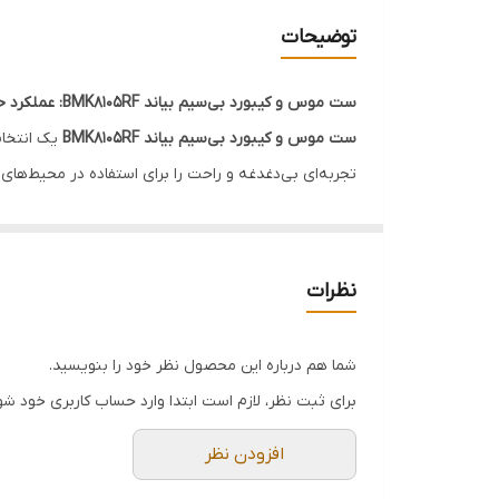
ابعاد
توضیحات
تعداد کلید ماوس
ست موس و کیبورد بی‌سیم بیاند BMK8105RF: عملکرد حرفه‌ای و طراحی مدرن
برد
ست موس و کیبورد بی‌سیم بیاند BMK8105RF
یک انتخاب 
تجربه‌ای بی‌دغدغه و راحت را برای استفاده در محیط‌های ک
منبع تغذیه
ویژگی‌های برجسته:
حسگر ماوس
اتصال بی‌سیم 2.4 گیگاهرتز
: با برد مناسب و عملکرد
کیبورد با طراحی ارگونومیک
: با دکمه‌های نرم و تایپ
محدوده دقت ماوس
نظرات
موس دقیق و راحت
: موس طراحی شده برای حرکت دق
فرکانس ماوس
طراحی مدرن و شیک
: ترکیب زیبای کیبورد و موس، م
شما هم درباره این محصول نظر خود را بنویسید.
اگر به دنبال یک ست موس و کیبورد بی‌سیم با کیفیت ع
فرکانس صفحه کلید
برای ثبت نظر، لازم است ابتدا وارد حساب کاربری خود شو
بهترین قیمت و ارسال سریع، به سایت
ikiiki.ir
مراجعه کنی
افزودن نظر