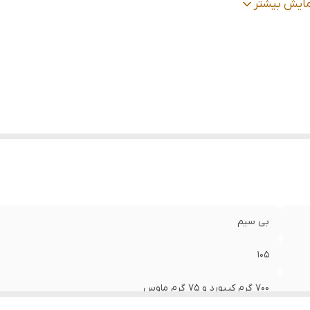
داد کلید ماوس
:
3 کلید
مایش بیشتر
د
:
10 متر
بع تغذیه
:
2 عدد باتری نیم قلمی
سگر ماوس
:
اپتیکال
حدوده دقت ماوس
:
تا 1200 DPI
رکانس ماوس
:
۲.۴ گیگاهرتز
رکانس صفحه کلید
:
۲.۴GHZ
بی سیم
105
700 گرم کیبورد و 75 گرم ماوس