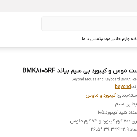
ظه
لوازم جانبی
مودم
تماس با ما
 موس و کیبورد بی سیم بیاند BMK8105RF
Beyond Mouse and Keyboard BMK8105
ند:
beyond
ته‌بندی
:
کیبورد و ماوس
بط
:
بی سیم
داد کلید کیبورد
:
105
زن
:
700 گرم کیبورد و 75 گرم ماوس
عاد
:
432.9*139.3*26.5