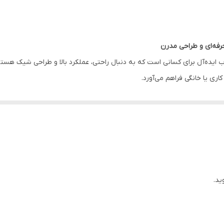
432.9*139.3*26.5
3 کلید
10 متر
ایده‌آل برای کسانی است که به دنبال راحتی، عملکرد بالا و طراحی شیک هستند.
اری یا خانگی فراهم می‌آورد.
2 عدد باتری نیم قلمی
اپتیکال
 سریع، بدون نگرانی از قطع و وصل شدن، تجربه‌ای راحت و بدون دردسر را ارائه
 راحت، استفاده طولانی‌مدت از آن بسیار خوشایند خواهد بود.
تا 1200 DPI
یق و کنترل آسان، بدون نیاز به تنظیمات پیچیده.
۲.۴ گیگاهرتز
ناسب برای هر نوع دکور محیط کار یا منزل.
الی و طراحی کاربردی هستید،
ست موس و کیبورد بی‌سیم بیاند BMK8105RF
گزی
۲.۴GHZ
ید.
د و از تجربه خرید راحت و سریع بهره‌مند شوید.