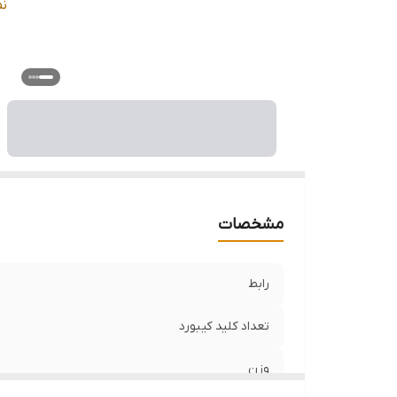
تع
ن
بر
من
ح
م
ف
ف
مشخصات
رابط
تعداد کلید کیبورد
وزن