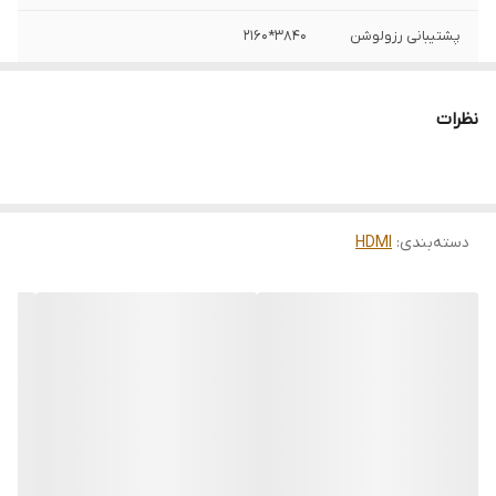
پشتیبانی رزولوشن
3840*2160
پشتیبانی از
ARC, HEAC, HDR, HDCP2.2
پروتکل(ها)
نظرات
ورژن
2.0
پوشش بیرونی
پلاستیک PVC
دسته‌بندی
:
HDMI
متریال داخلی
فیبر نوری
خروجی
HDMI A-Male
ورودی
HDMI A-Male
کشور سازنده
چین
پشتیبانی از 3D
بله