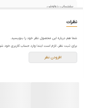
پشتیبانی رزولوشن
پشتیبانی از پروتکل(ها)
نظرات
پوشش بیرونی
شما هم درباره این محصول نظر خود را بنویسید.
متریال داخلی
برای ثبت نظر، لازم است ابتدا وارد حساب کاربری خود شو
ورژن
افزودن نظر
کشور سازنده
پشتیبانی از 3D
خروجی
ورودی