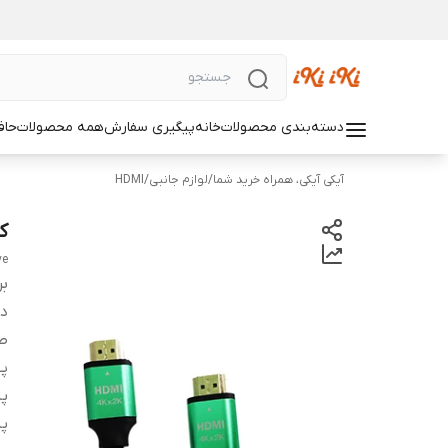
دسته‌بندی محصولات
خانه
پیگیری سفارش
همه محصولات
حاف
آیکی آیکی، همراه خرید شما
/
لوازم جانبی
/
HDMI
کابل 4K
ve
بر
دس
ط
په
پش
پش