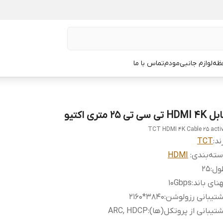
ظه
لوازم جانبی
مودم
تماس با ما
HDMI  تی سی تی 25 متری اکتیو
TCT HDMI 4K Cable 25 acti
ند:
TCT
ته‌بندی
:
HDMI
ول
:
25
نای باند
:
10Gbps
تیبانی رزولوشن
:
3840*2160
تیبانی از پروتکل(ها)
:
ARC, HDCP