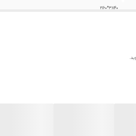
3840*2160
ARC, HDCP
پلاستیک PVC + روکش نایلونی
مس (شیلددار)
ید.
2.0
چین
بله
HDMI A-Male
HDMI A-Male