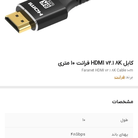
کابل HDMI v2.1 8K فرانت 10 متری
Faranet HDMI v2.1 8K Cable 10m
برند:
فرانت
مشخصات
طول
10
پهنای باند
48Gbps