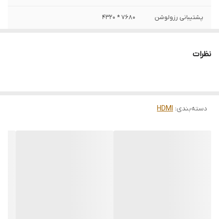
پشتیبانی رزولوشن
7680 * 4320
پشتیبانی از
پشتیبانی از پروتکل های ARC و HDCP
پروتکل(ها)
پشتیبانی از صدای دالبی True HD-Dolby 7.1
نظرات
متریال داخلی
مس (شیلددار)
پشتیبانی از 3D
بله
دسته‌بندی
:
HDMI
پوشش بیرونی
PVC (پلاستیک) + روکش نایلونی
خروجی
HDMI A-Male
کشور سازنده
چین
ورژن
2.1
ورودی
HDMI A-Male